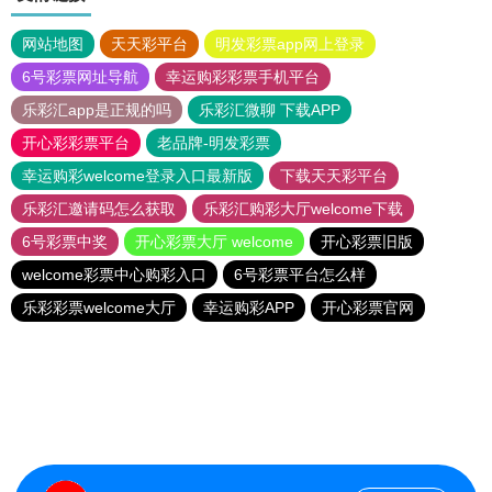
网站地图
天天彩平台
明发彩票app网上登录
6号彩票网址导航
幸运购彩彩票手机平台
乐彩汇app是正规的吗
乐彩汇微聊 下载APP
开心彩彩票平台
老品牌-明发彩票
幸运购彩welcome登录入口最新版
下载天天彩平台
乐彩汇邀请码怎么获取
乐彩汇购彩大厅welcome下载
6号彩票中奖
开心彩票大厅 welcome
开心彩票旧版
welcome彩票中心购彩入口
6号彩票平台怎么样
乐彩彩票welcome大厅
幸运购彩APP
开心彩票官网