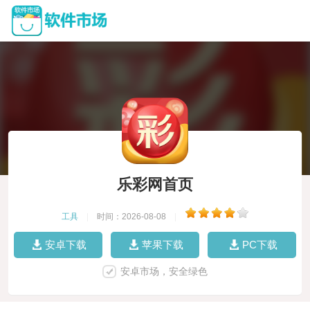
乐彩网首页
工具
|
时间：2026-08-08
|
安卓下载
苹果下载
PC下载
安卓市场，安全绿色