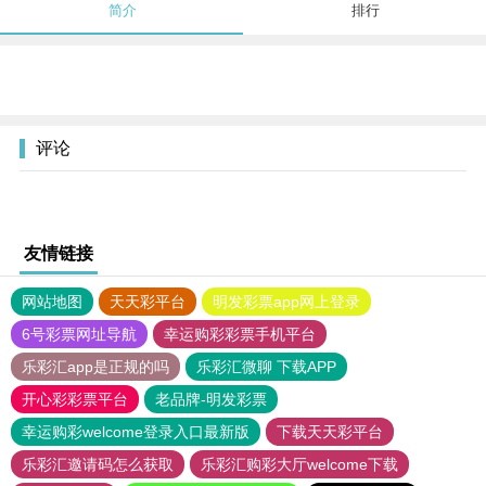
简介
排行
评论
友情链接
网站地图
天天彩平台
明发彩票app网上登录
6号彩票网址导航
幸运购彩彩票手机平台
乐彩汇app是正规的吗
乐彩汇微聊 下载APP
开心彩彩票平台
老品牌-明发彩票
幸运购彩welcome登录入口最新版
下载天天彩平台
乐彩汇邀请码怎么获取
乐彩汇购彩大厅welcome下载