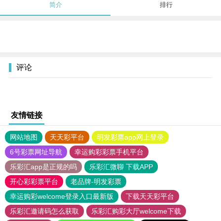
简介
排行
评论
友情链接
网站地图
天天彩平台
明发彩票app网上登录
6号彩票网址导航
幸运购彩彩票手机平台
乐彩汇app是正规的吗
乐彩汇微聊 下载APP
开心彩彩票平台
老品牌-明发彩票
幸运购彩welcome登录入口最新版
下载天天彩平台
乐彩汇邀请码怎么获取
乐彩汇购彩大厅welcome下载